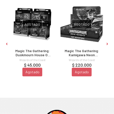
AGOTADO
AGOTADO
Magic The Gathering:
Magic The Gathering:
Duskmourn House Of
Kamigawa Neon
Horror Commander
Dynasty Set Boosters
Wizards of the Coast
Wizards of the Coast
Deck
$ 45.000
$ 220.000
Agotado
Agotado