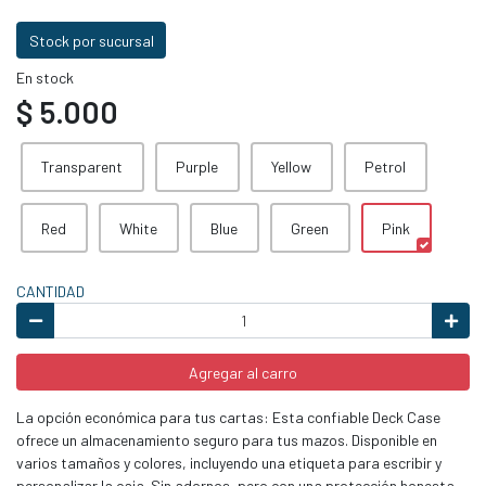
Stock por sucursal
En stock
$ 5.000
Transparent
Purple
Yellow
Petrol
Red
White
Blue
Green
Pink
CANTIDAD
Agregar al carro
La opción económica para tus cartas: Esta confiable Deck Case
ofrece un almacenamiento seguro para tus mazos. Disponible en
varios tamaños y colores, incluyendo una etiqueta para escribir y
personalizar la caja. Sin adornos, pero con una protección honesta.