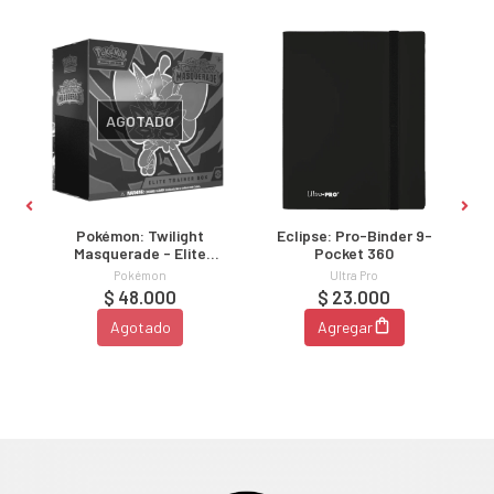
AGOTADO
9-
Pokémon: Twilight
Eclipse: Pro-Binder 9-
Masquerade - Elite
Pocket 360
Trainer Box
Pokémon
Ultra Pro
$ 48.000
$ 23.000
Agotado
Agregar