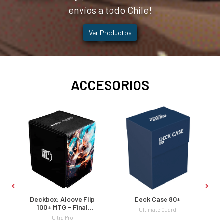
envíos a todo Chile!
Ver Productos
ACCESORIOS
:
Deckbox: Alcove Flip
Deck Case 80+
+
100+ MTG - Final
Ultimate Guard
n
Fantasy
Ultra Pro