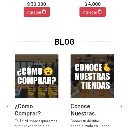
$ 30.000
$ 4.000
Agregar
Agregar
BLOG
¿Cómo
Conoce
Comprar?
Nuestras
Tiendas
l
En Third Impact queremos
Somos tu destino
M
que tu experiencia de
especializado en juegos
c