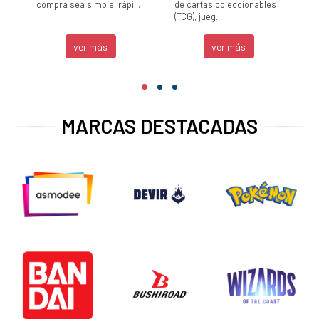
compra sea simple, rápi...
de cartas coleccionables
(TCG), jueg...
ver más
ver más
MARCAS DESTACADAS