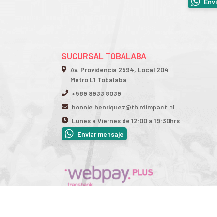
Env
SUCURSAL TOBALABA
Av. Providencia 2594, Local 204
Metro L1 Tobalaba
+569 9933 8039
bonnie.henriquez@thirdimpact.cl
Lunes a Viernes de 12:00 a 19:30hrs
Enviar mensaje
Third Impact © 2026
¿Te gusta mi tienda? Yo vendo con
Bsale