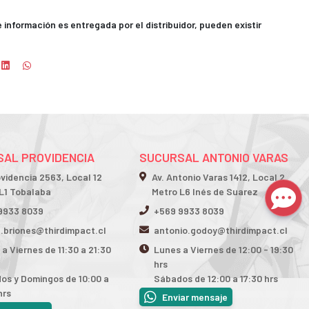
información es entregada por el distribuidor, pueden existir
AL PROVIDENCIA
SUCURSAL ANTONIO VARAS
ovidencia 2563, Local 12
Av. Antonio Varas 1412, Local 2
L1 Tobalaba
Metro L6 Inés de Suarez
9933 8039
+569 9933 8039
n.briones@thirdimpact.cl
antonio.godoy@thirdimpact.cl
a Viernes de 11:30 a 21:30
Lunes a Viernes de 12:00 - 19:30
hrs
os y Domingos de 10:00 a
Sábados de 12:00 a 17:30 hrs
hrs
Enviar mensaje