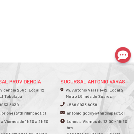
AL PROVIDENCIA
SUCURSAL ANTONIO VARAS
ovidencia 2563, Local 12
Av. Antonio Varas 1412, Local 2
L1 Tobalaba
Metro L6 Inés de Suarez
9933 8039
+569 9933 8039
n.briones@thirdimpact.cl
antonio.godoy@thirdimpact.cl
a Viernes de 11:30 a 21:30
Lunes a Viernes de 12:00 - 19:30
hrs
os y Domingos de 10:00 a
Sábados de 12:00 a 17:30 hrs