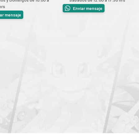
hrs
Enviar mensaje
iar mensaje