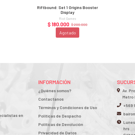
Riftbound: Set 1 Origins Booster
Display
Riot Games
$ 180.000
$ 200.000
Agotado
INFORMACIÓN
SUCURS
¿Quiénes somos?
Av. Pr
Metro 
Contactanos
+569 
Términos y Condiciones de Uso
bairo
cialistas en
Políticas de Despacho
Lunes 
Políticas de Devolución
hrs
Privacidad de Datos
Sábad