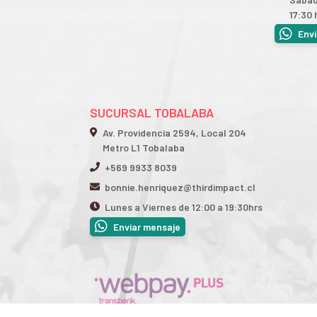
17:30 
Env
SUCURSAL TOBALABA
Av. Providencia 2594, Local 204
Metro L1 Tobalaba
+569 9933 8039
bonnie.henriquez@thirdimpact.cl
Lunes a Viernes de 12:00 a 19:30hrs
Enviar mensaje