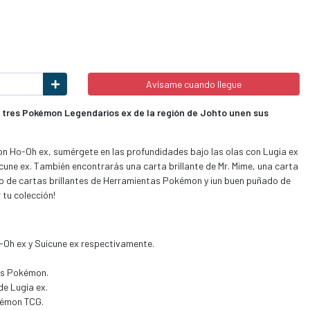
Avísame cuando llegue
 tres Pokémon Legendarios ex de la región de Johto unen sus
 con Ho-Oh ex, sumérgete en las profundidades bajo las olas con Lugia ex
icune ex. También encontrarás una carta brillante de Mr. Mime, una carta
ío de cartas brillantes de Herramientas Pokémon y ¡un buen puñado de
 tu colección!
o-Oh ex y Suicune ex respectivamente.
tas Pokémon.
de Lugia ex.
okémon TCG.