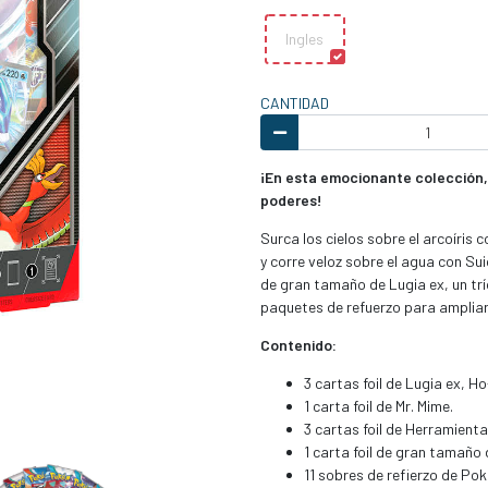
Ingles
CANTIDAD
¡En esta emocionante colección,
poderes!
Surca los cielos sobre el arcoíris
y corre veloz sobre el agua con Su
de gran tamaño de Lugia ex, un tr
paquetes de refuerzo para ampliar
Contenido:
3 cartas foil de Lugia ex, H
1 carta foil de Mr. Mime.
3 cartas foil de Herramien
1 carta foil de gran tamaño 
11 sobres de refierzo de P