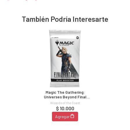
También Podría Interesarte
Magic The Gathering:
Universes Beyond Final
Fantasy Play Booster Pack
Wizards of the Coast
$ 10.000
Agregar