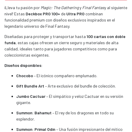
¡Lleva tu pasión por
Magic: The Gathering
y
Final Fantas
y al siguiente
nivel! Estas
Deckbox PRO 100+
de
Ultra PRO
combinan
funcionalidad premium con diseños exclusivos inspirados en el
legendario universo de Final Fantasy.
Diseñadas para proteger y transportar hasta
100 cartas con doble
funda
, estas cajas ofrecen un cierre seguro y materiales de alta
calidad, ideales tanto para jugadores competitivos como para
coleccionistas exigentes.
Diseños disponibles:
Chocobo
– El icónico compañero emplumado.
Gift Bundle Art
– Arte exclusivo del bundle de colección.
Jumbo Cactuar
– El simpático y veloz Cactuar en su versión
gigante.
Summon: Bahamut
– El rey de los dragones en todo su
esplendor.
Summon: Primal Odin
– Una fusión impresionante del mítico