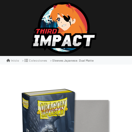
Sleeves Japanese: Dual Matte
Inicio
Colecciones