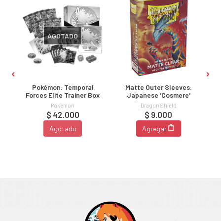
AGOTADO
x
Pokémon: Temporal
Matte Outer Sleeves:
Forces Elite Trainer Box
Japanese 'Cosmere'
Pokémon
Dragon Shield
$ 42.000
$ 9.000
Agotado
Agregar