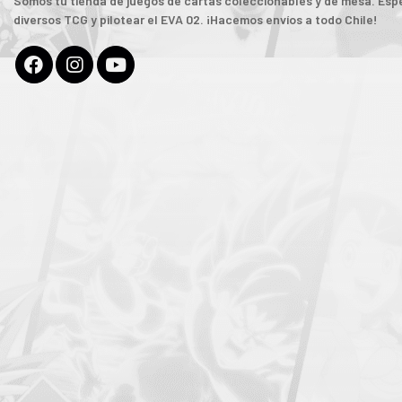
Somos tu tienda de juegos de cartas coleccionables y de mesa. Espe
diversos TCG y pilotear el EVA 02. ¡Hacemos envíos a todo Chile!