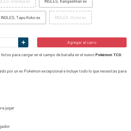
GLES, Greninja ex
INGLES, Kangaskhan ex
INGLES, Tapu Koko ex
INGLES, Victini ex
Agregar al carro
istos para cargar en el campo de batalla en el nuevo
Pokémon TCG:
ido por un ex Pokémon excepcional e incluye todo lo que necesitas para
ara jugar
ugador