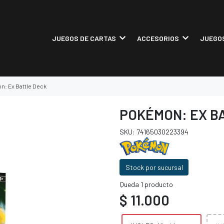
JUEGOS DE CARTAS
ACCESORIOS
JUEGOS
: Ex Battle Deck
POKÉMON: EX B
SKU: 74165030223394
Stock por sucursal
Queda 1 producto
$ 11.000