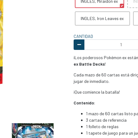
INGLES, Miraidon ex
IN
INGLES, Iron Leaves ex
CANTIDAD
¡Los poderosos Pokémon ex están l
ex Battle Decks
!
Cada mazo de 60 cartas está dirig
jugar de inmediato.
¡Que comience la batalla!
Contenido:
1 mazo de 60 cartas listo p
3 cartas de referencia
1 folleto de reglas
1 tapete de juego para un j