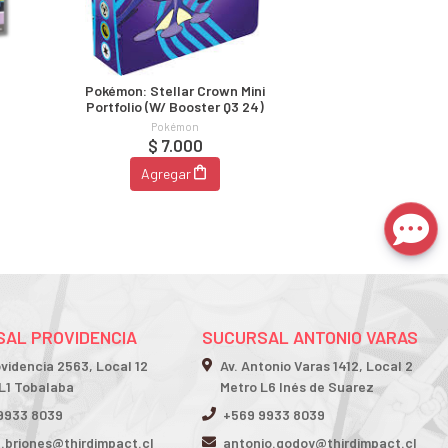
Pokémon: Stellar Crown Mini
Portfolio (w/ Booster Q3 24)
Pokémon
$ 7.000
Agregar
AL PROVIDENCIA
SUCURSAL ANTONIO VARAS
ovidencia 2563, Local 12
Av. Antonio Varas 1412, Local 2
L1 Tobalaba
Metro L6 Inés de Suarez
9933 8039
+569 9933 8039
n.briones@thirdimpact.cl
antonio.godoy@thirdimpact.cl