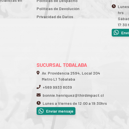
cialistas en
Políticas de Despacho
Lunes 
Políticas de Devolución
hrs
Privacidad de Datos
Sábad
17:30 
Env
SUCURSAL TOBALABA
Av. Providencia 2594, Local 204
Metro L1 Tobalaba
+569 9933 8039
bonnie.henriquez@thirdimpact.cl
Lunes a Viernes de 12:00 a 19:30hrs
Enviar mensaje