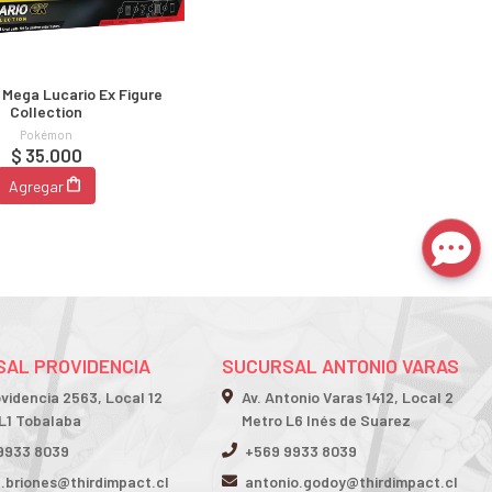
Mega Lucario Ex Figure
Collection
Pokémon
$ 35.000
Agregar
AL PROVIDENCIA
SUCURSAL ANTONIO VARAS
ovidencia 2563, Local 12
Av. Antonio Varas 1412, Local 2
L1 Tobalaba
Metro L6 Inés de Suarez
9933 8039
+569 9933 8039
n.briones@thirdimpact.cl
antonio.godoy@thirdimpact.cl