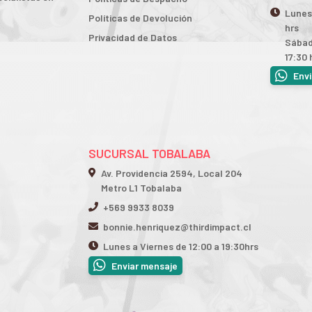
Lunes 
Políticas de Devolución
hrs
Privacidad de Datos
Sábad
17:30 
Env
SUCURSAL TOBALABA
Av. Providencia 2594, Local 204
Metro L1 Tobalaba
+569 9933 8039
bonnie.henriquez@thirdimpact.cl
Lunes a Viernes de 12:00 a 19:30hrs
Enviar mensaje