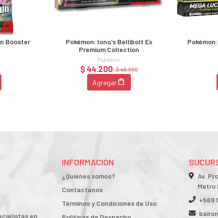
n Booster
Pokémon: Iono's Bellibolt Ex
Pokémon: 
Premium Collection
Pokémon
$ 44.200
$ 48.000
Agregar
INFORMACIÓN
SUCURS
¿Quiénes somos?
Av. Pr
Metro 
Contactanos
+569 
Términos y Condiciones de Uso
bairo
cialistas en
Políticas de Despacho