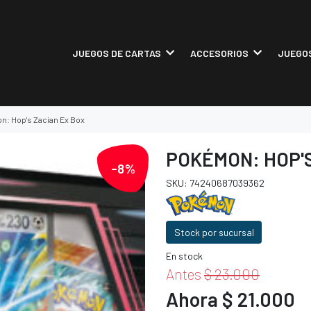
JUEGOS DE CARTAS
ACCESORIOS
JUEGOS
: Hop's Zacian Ex Box
POKÉMON: HOP'S
-8%
SKU: 74240687039362
Stock por sucursal
En stock
Antes
$ 23.000
Ahora $ 21.000