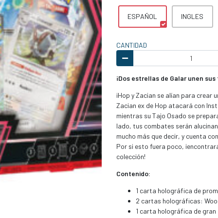
ESPAÑOL
INGLES
CANTIDAD
¡Dos estrellas de Galar unen sus
¡Hop y Zacian se alían para crear 
Zacian ex de Hop atacará con Inst
mientras su Tajo Osado se prepara
lado, tus combates serán alucinant
mucho más que decir, y cuenta co
Por si esto fuera poco, ¡encontra
colección!
Contenido:
1 carta holográfica de prom
2 cartas holográficas: Woo
1 carta holográfica de gran