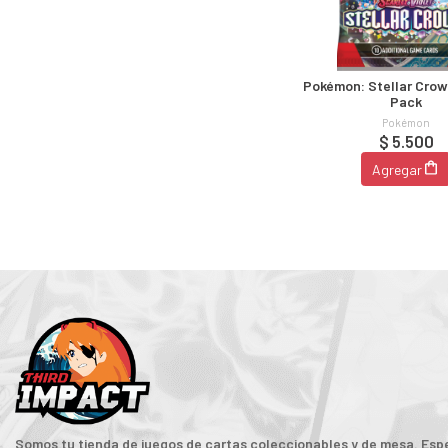
Pokémon: Stellar Crow
Pack
Pokémon
$ 5.500
Agregar
Somos tu tienda de juegos de cartas coleccionables y de mesa. Espe