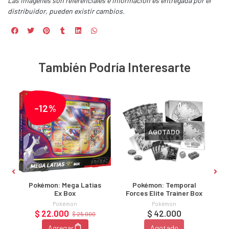
Las imágenes son referenciales e información es entregada por el
distribuidor, pueden existir cambios.
También Podría Interesarte
-12%
AGOTADO
Pokémon: Mega Latias
Pokémon: Temporal
Ex Box
Forces Elite Trainer Box
Pokémon
Pokémon
$ 22.000
$ 42.000
$ 25.000
Agregar
Agotado