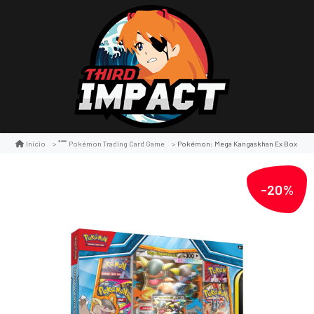
Pokémon: Mega Kangaskhan Ex Box
Inicio
Pokémon Trading Card Game
-20%