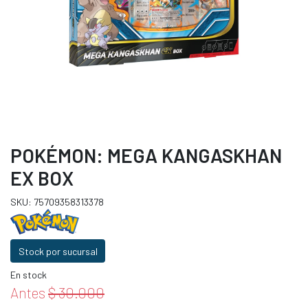
POKÉMON: MEGA KANGASKHAN
EX BOX
SKU: 75709358313378
Stock por sucursal
En stock
Antes
$ 30.000