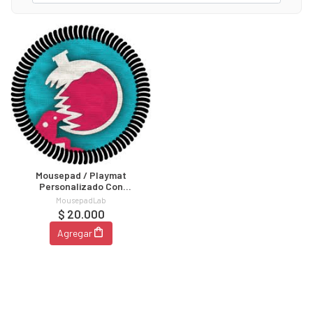
Mousepad / Playmat
Personalizado Con
Bordado
MousepadLab
$ 20.000
Agregar