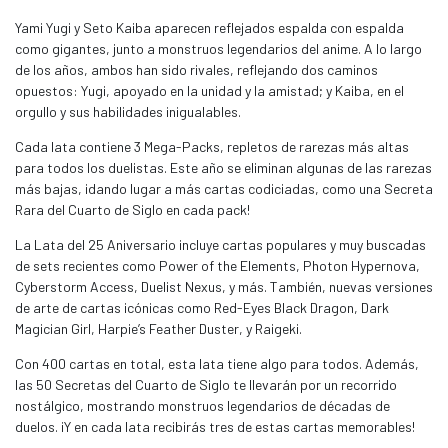
Yami Yugi y Seto Kaiba aparecen reflejados espalda con espalda
como gigantes, junto a monstruos legendarios del anime. A lo largo
de los años, ambos han sido rivales, reflejando dos caminos
opuestos: Yugi, apoyado en la unidad y la amistad; y Kaiba, en el
orgullo y sus habilidades inigualables.
Cada lata contiene 3 Mega-Packs, repletos de rarezas más altas
para todos los duelistas. Este año se eliminan algunas de las rarezas
más bajas, ¡dando lugar a más cartas codiciadas, como una Secreta
Rara del Cuarto de Siglo en cada pack!
La Lata del 25 Aniversario incluye cartas populares y muy buscadas
de sets recientes como Power of the Elements, Photon Hypernova,
Cyberstorm Access, Duelist Nexus, y más. También, nuevas versiones
de arte de cartas icónicas como Red-Eyes Black Dragon, Dark
Magician Girl, Harpie’s Feather Duster, y Raigeki.
Con 400 cartas en total, esta lata tiene algo para todos. Además,
las 50 Secretas del Cuarto de Siglo te llevarán por un recorrido
nostálgico, mostrando monstruos legendarios de décadas de
duelos. ¡Y en cada lata recibirás tres de estas cartas memorables!