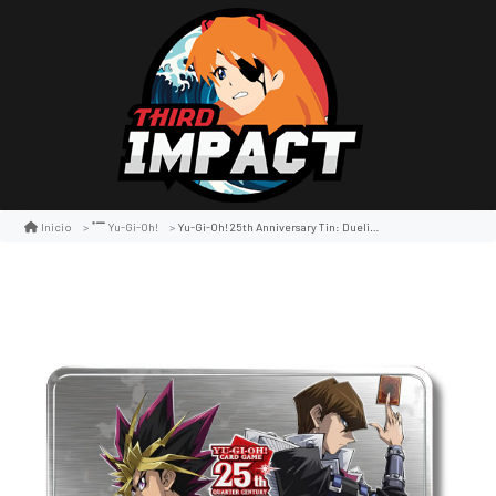
Yu-Gi-Oh! 25th Anniversary Tin: Dueling Mirrors It's Time To Duel!
Inicio
Yu-Gi-Oh!