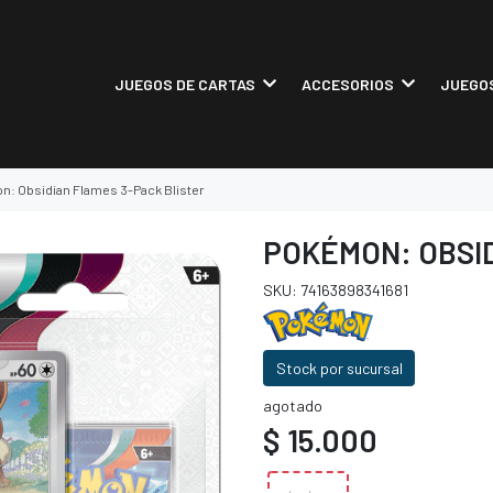
JUEGOS DE CARTAS
ACCESORIOS
JUEGOS
: Obsidian Flames 3-Pack Blister
POKÉMON: OBSID
SKU: 74163898341681
Stock por sucursal
agotado
$ 15.000