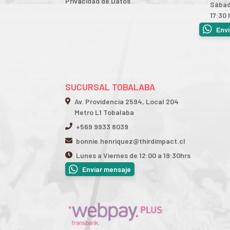
Privacidad de Datos
Sábad
17:30 
Env
SUCURSAL TOBALABA
Av. Providencia 2594, Local 204
Metro L1 Tobalaba
+569 9933 8039
bonnie.henriquez@thirdimpact.cl
Lunes a Viernes de 12:00 a 19:30hrs
Enviar mensaje