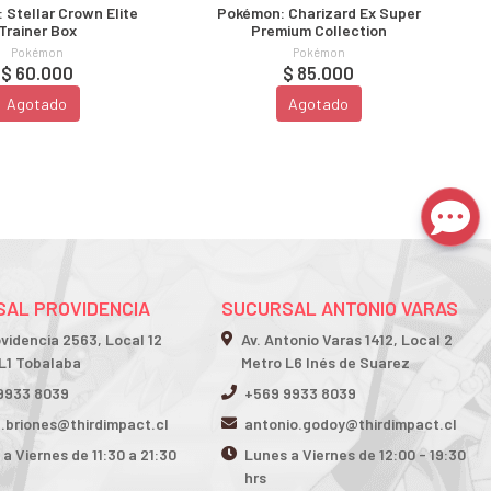
 Stellar Crown Elite
Pokémon: Charizard Ex Super
Trainer Box
Premium Collection
Pokémon
Pokémon
$ 60.000
$ 85.000
Agotado
Agotado
AL PROVIDENCIA
SUCURSAL ANTONIO VARAS
ovidencia 2563, Local 12
Av. Antonio Varas 1412, Local 2
L1 Tobalaba
Metro L6 Inés de Suarez
9933 8039
+569 9933 8039
n.briones@thirdimpact.cl
antonio.godoy@thirdimpact.cl
a Viernes de 11:30 a 21:30
Lunes a Viernes de 12:00 - 19:30
hrs