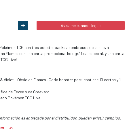
Avísame cuando llegue
e Pokémon TCG con tres booster packs asombrosos de la nueva
dian Flames con una carta promocional holográfica especial, y una carta
TCG Live!.
& Violet – Obsidian Flames . Cada booster pack contiene 10 cartas y 1
fica de Eevee o de Greavard.
juego Pokémon TCG Live.
información es entregada por el distribuidor, pueden existir cambios.