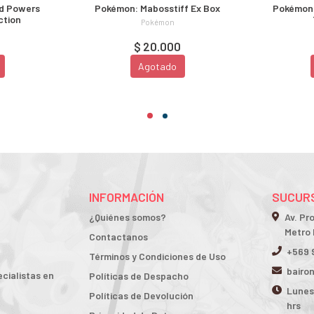
d Powers
Pokémon: Mabosstiff Ex Box
Pokémon:
ction
Pokémon
0
$ 20.000
Agotado
INFORMACIÓN
SUCURS
¿Quiénes somos?
Av. Pr
Metro 
Contactanos
+569 
Términos y Condiciones de Uso
bairo
cialistas en
Políticas de Despacho
Lunes 
Políticas de Devolución
hrs