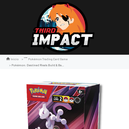
Inicio
Pokémon Trading Card Game
Pokémon: Destined Rivals Build & Batlle