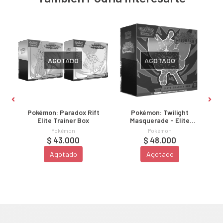
AGOTADO
AGOTADO
Pokémon: Paradox Rift
Pokémon: Twilight
Elite Trainer Box
Masquerade - Elite
Trainer Box
Pokémon
Pokémon
$ 43.000
$ 48.000
Agotado
Agotado