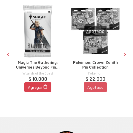
AGOTADO
Magic The Gathering:
Pokémon: Crown Zenith
e
Universes Beyond Final
Pin Collection
Fantasy Play Booster
Wizards of the Coast
Pokémon
Pack
$ 10.000
$ 22.000
Agregar
Agotado