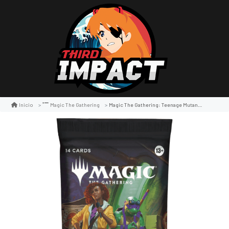
Magic The Gathering: Teenage Mutant Ninja Turtles Play Booster Pack
Inicio
Magic The Gathering