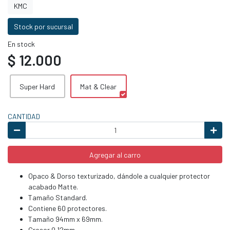
KMC
Stock por sucursal
En stock
$ 12.000
Super Hard
Mat & Clear
CANTIDAD
Agregar al carro
Opaco & Dorso texturizado, dándole a cualquier protector
acabado Matte.
Tamaño Standard.
Contiene 60 protectores.
Tamaño 94mm x 69mm.
Grosor 0.12mm.