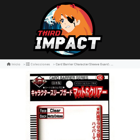
Card Barrier Character Sleeve Guard: 60 Card Sleeves
Inicio
Colecciones