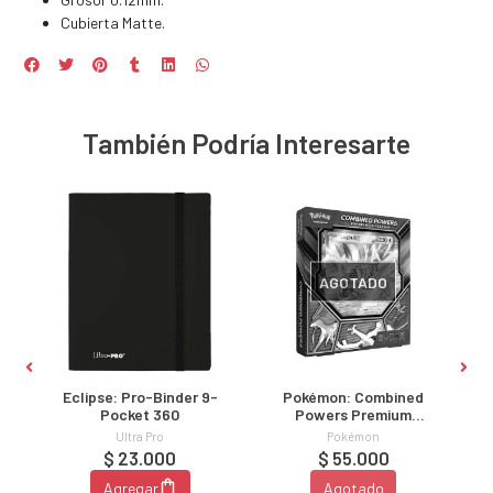
Cubierta Matte.
También Podría Interesarte
AGOTADO
Eclipse: Pro-Binder 9-
Pokémon: Combined
Pocket 360
Powers Premium
Collection
Ultra Pro
Pokémon
$ 23.000
$ 55.000
Agregar
Agotado