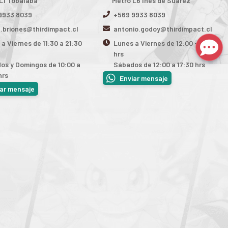
L1 Tobalaba
Metro L6 Inés de Suarez
9933 8039
+569 9933 8039
n.briones@thirdimpact.cl
antonio.godoy@thirdimpact.cl
a Viernes de 11:30 a 21:30
Lunes a Viernes de 12:00 - 19:30
hrs
os y Domingos de 10:00 a
Sábados de 12:00 a 17:30 hrs
hrs
Enviar mensaje
iar mensaje