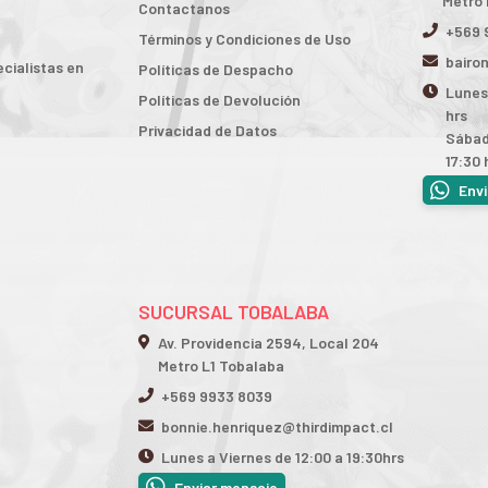
Metro 
Contactanos
+569 
Términos y Condiciones de Uso
bairo
cialistas en
Políticas de Despacho
Lunes 
Políticas de Devolución
hrs
Privacidad de Datos
Sábad
17:30 
Env
SUCURSAL TOBALABA
Av. Providencia 2594, Local 204
Metro L1 Tobalaba
+569 9933 8039
bonnie.henriquez@thirdimpact.cl
Lunes a Viernes de 12:00 a 19:30hrs
Enviar mensaje