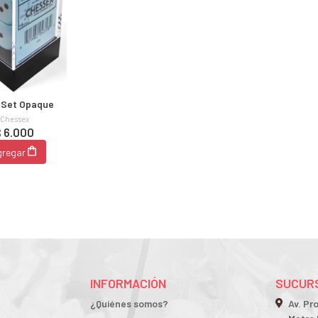
 Set Opaque
Chessex
 6.000
gregar
INFORMACIÓN
SUCURS
¿Quiénes somos?
Av. Pr