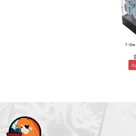
7-Die
$
A