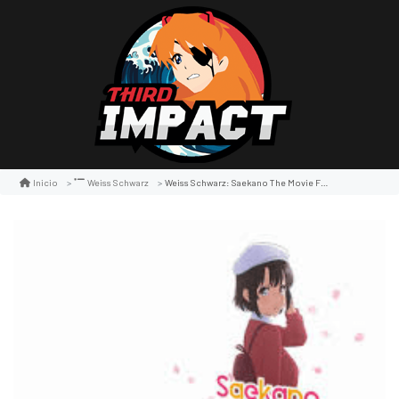
Weiss Schwarz: Saekano The Movie Finale Boosters Display
Inicio
Weiss Schwarz