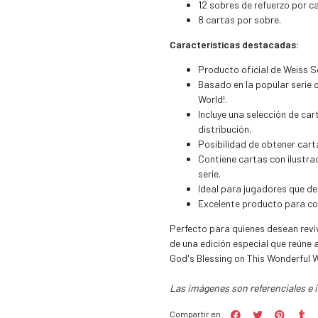
12 sobres de refuerzo por ca
8 cartas por sobre.
Características destacadas:
Producto oficial de Weiss S
Basado en la popular serie 
World!.
Incluye una selección de ca
distribución.
Posibilidad de obtener cart
Contiene cartas con ilustra
serie.
Ideal para jugadores que d
Excelente producto para col
Perfecto para quienes desean reviv
de una edición especial que reún
God's Blessing on This Wonderful W
Las imágenes son referenciales e 
Compartir en: