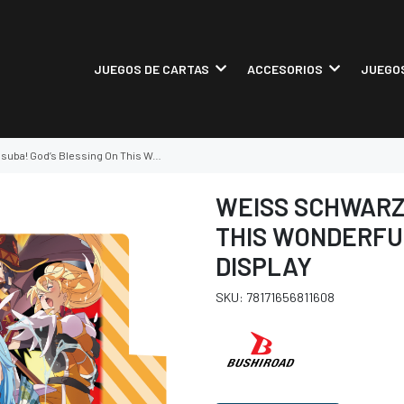
JUEGOS DE CARTAS
ACCESORIOS
JUEGOS
sing On This Wonderful World! Re:edit Booster Display
WEISS SCHWARZ:
THIS WONDERFU
DISPLAY
SKU: 78171656811608