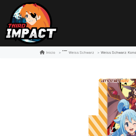
Weiss Schwarz: Konosuba! God’s Bles
Inicio
Weiss Schwarz