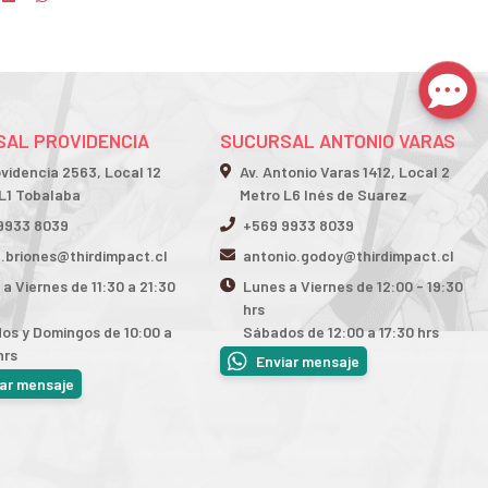
AL PROVIDENCIA
SUCURSAL ANTONIO VARAS
ovidencia 2563, Local 12
Av. Antonio Varas 1412, Local 2
L1 Tobalaba
Metro L6 Inés de Suarez
9933 8039
+569 9933 8039
n.briones@thirdimpact.cl
antonio.godoy@thirdimpact.cl
a Viernes de 11:30 a 21:30
Lunes a Viernes de 12:00 - 19:30
hrs
os y Domingos de 10:00 a
Sábados de 12:00 a 17:30 hrs
hrs
Enviar mensaje
iar mensaje