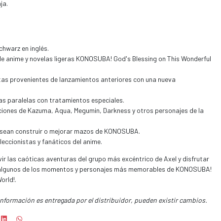
ja.
chwarz en inglés.
de anime y novelas ligeras KONOSUBA! God's Blessing on This Wonderful
rtas provenientes de lanzamientos anteriores con una nueva
as paralelas con tratamientos especiales.
ciones de Kazuma, Aqua, Megumin, Darkness y otros personajes de la
esean construir o mejorar mazos de KONOSUBA.
eccionistas y fanáticos del anime.
ir las caóticas aventuras del grupo más excéntrico de Axel y disfrutar
e algunos de los momentos y personajes más memorables de KONOSUBA!
orld!.
información es entregada por el distribuidor, pueden existir cambios.