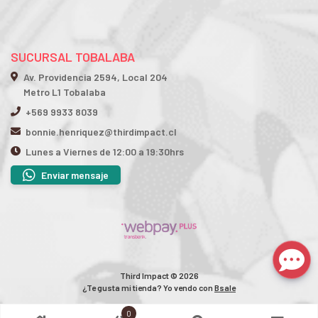
SUCURSAL TOBALABA
Av. Providencia 2594, Local 204
Metro L1 Tobalaba
+569 9933 8039
bonnie.henriquez@thirdimpact.cl
Lunes a Viernes de 12:00 a 19:30hrs
Enviar mensaje
Third Impact © 2026
¿Te gusta mi tienda? Yo vendo con
Bsale
0