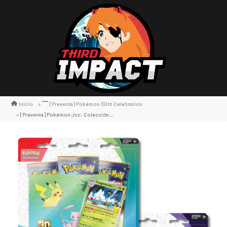
Inicio
[preventa] Pokémon 30th Celebration
[preventa] Pokémon Jcc: Colección Con Calcomanías Para Dispositivos De Celebración 30.º Aniversario