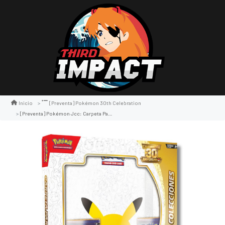
Inicio
[preventa] Pokémon 30th Celebration
[preventa] Pokémon Jcc: Carpeta Para Colecciones De Celebración 30.º Aniversario