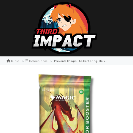
[preventa] Magic The Gathering: Universes Beyond The Hobbit Collector Booster
Inicio
Colecciones