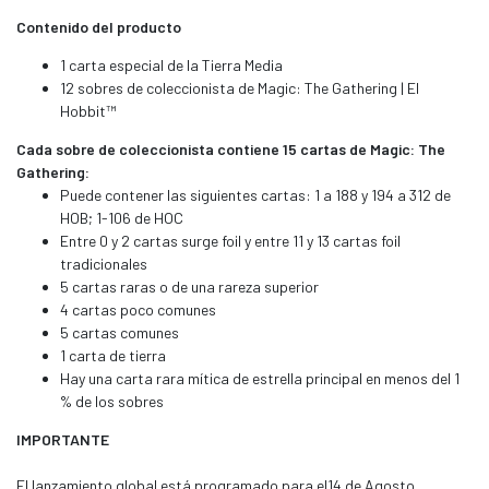
Contenido del producto
1 carta especial de la Tierra Media
12 sobres de coleccionista de Magic: The Gathering | El
Hobbit™
Cada sobre de coleccionista contiene 15 cartas de Magic: The
Gathering:
Puede contener las siguientes cartas: 1 a 188 y 194 a 312 de
HOB; 1-106 de HOC
Entre 0 y 2 cartas surge foil y entre 11 y 13 cartas foil
tradicionales
5 cartas raras o de una rareza superior
4 cartas poco comunes
5 cartas comunes
1 carta de tierra
Hay una carta rara mítica de estrella principal en menos del 1
% de los sobres
IMPORTANTE
El lanzamiento global está programado para el14 de Agosto,