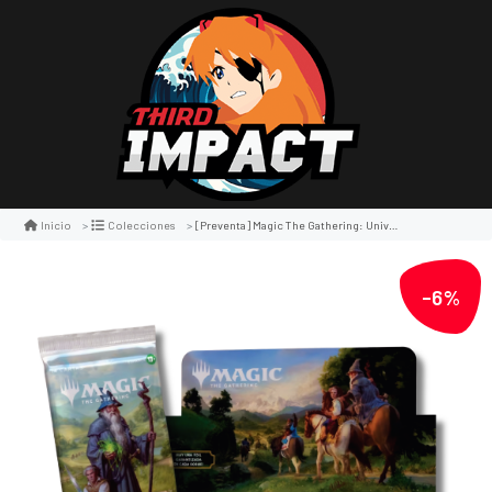
[preventa] Magic The Gathering: Universes Beyond The Hobbit Caja De Sobres De Juego
Inicio
Colecciones
-6%