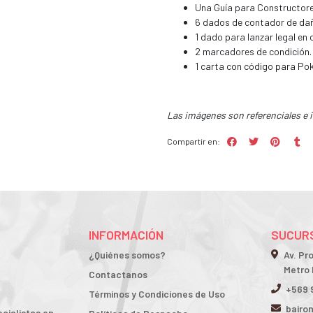
Una Guía para Constructore
6 dados de contador de da
1 dado para lanzar legal en
2 marcadores de condición.
1 carta con código para Po
Las imágenes son referenciales e 
Compartir en:
INFORMACIÓN
SUCURS
¿Quiénes somos?
Av. Pr
Metro 
Contactanos
+569 
Términos y Condiciones de Uso
bairo
cialistas en