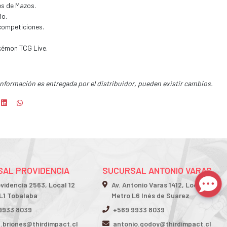
s de Mazos.
ño.
 competiciones.
kémon TCG Live.
información es entregada por el distribuidor, pueden existir cambios.
AL PROVIDENCIA
SUCURSAL ANTONIO VARAS
ovidencia 2563, Local 12
Av. Antonio Varas 1412, Local 2
L1 Tobalaba
Metro L6 Inés de Suarez
9933 8039
+569 9933 8039
n.briones@thirdimpact.cl
antonio.godoy@thirdimpact.cl