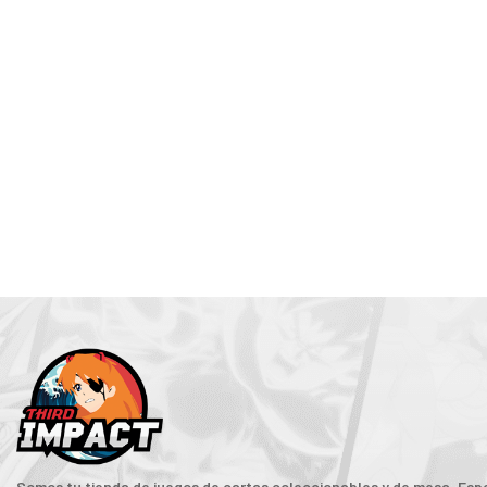
Somos tu tienda de juegos de cartas coleccionables y de mesa. Espe