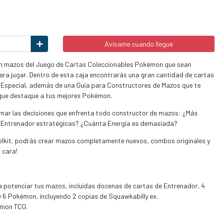
Avísame cuando llegue
 en mazos del Juego de Cartas Coleccionables Pokémon que sean
para jugar. Dentro de esta caja encontrarás una gran cantidad de cartas
 Especial, además de una Guía para Constructores de Mazos que te
 que destaque a tus mejores Pokémon.
mar las decisiones que enfrenta todo constructor de mazos: ¿Más
 Entrenador estratégicas? ¿Cuánta Energía es demasiada?
olkit, podrás crear mazos completamente nuevos, combos originales y
 cara!
a potenciar tus mazos, incluidas docenas de cartas de Entrenador, 4
y 6 Pokémon, incluyendo 2 copias de Squawkabilly ex.
émon TCG.