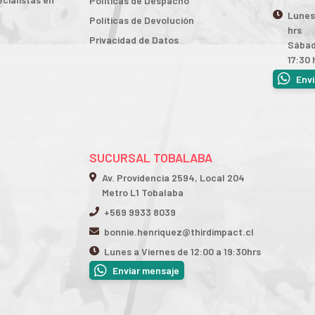
Políticas de Despacho
Lunes 
Políticas de Devolución
hrs
Privacidad de Datos
Sábad
17:30 
Env
SUCURSAL TOBALABA
Av. Providencia 2594, Local 204
Metro L1 Tobalaba
+569 9933 8039
bonnie.henriquez@thirdimpact.cl
Lunes a Viernes de 12:00 a 19:30hrs
Enviar mensaje