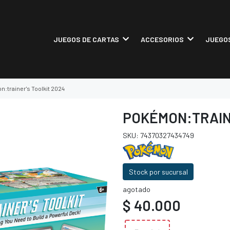
JUEGOS DE CARTAS
ACCESORIOS
JUEGOS
:trainer's Toolkit 2024
POKÉMON:TRAIN
SKU: 74370327434749
Stock por sucursal
agotado
$ 40.000