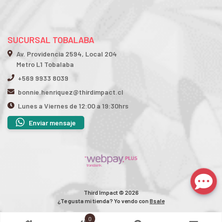
SUCURSAL TOBALABA
Av. Providencia 2594, Local 204
Metro L1 Tobalaba
+569 9933 8039
bonnie.henriquez@thirdimpact.cl
Lunes a Viernes de 12:00 a 19:30hrs
Enviar mensaje
Third Impact © 2026
¿Te gusta mi tienda? Yo vendo con
Bsale
0