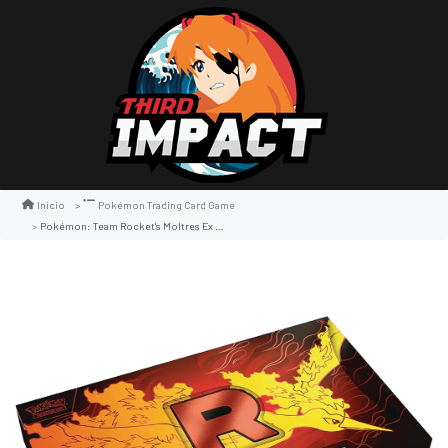
Inicio
Pokémon Trading Card Game
Pokémon: Team Rocket's Moltres Ex Ultra Premium Collection