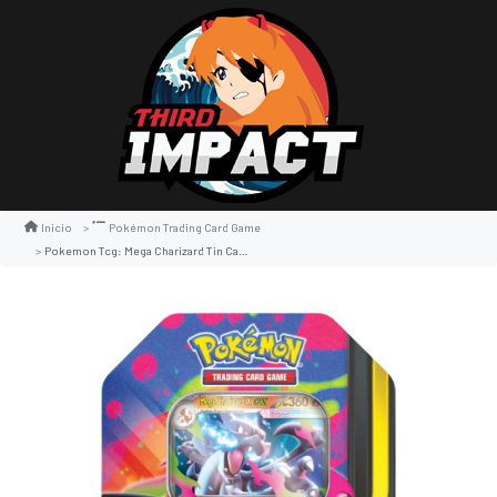
Inicio
Pokémon Trading Card Game
Pokemon Tcg: Mega Charizard Tin Case