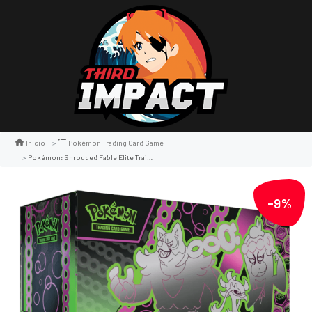
Inicio
Pokémon Trading Card Game
Pokémon: Shrouded Fable Elite Trainer Box
-9%