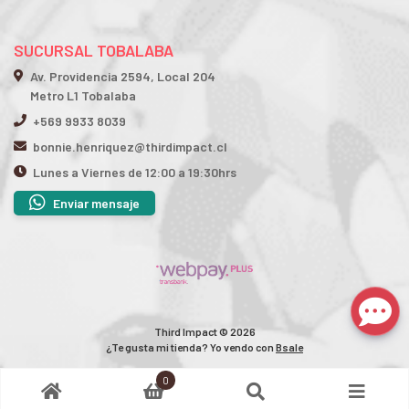
SUCURSAL TOBALABA
Av. Providencia 2594, Local 204
Metro L1 Tobalaba
+569 9933 8039
bonnie.henriquez@thirdimpact.cl
Lunes a Viernes de 12:00 a 19:30hrs
Enviar mensaje
Third Impact © 2026
¿Te gusta mi tienda? Yo vendo con
Bsale
0