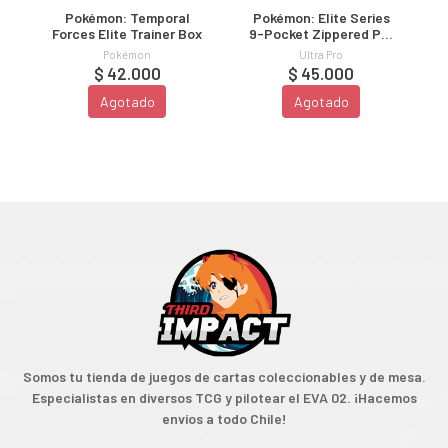
x
Pokémon: Temporal
Pokémon: Elite Series
Forces Elite Trainer Box
9-Pocket Zippered Pro
Binder
Pokémon
Ultra Pro
$ 42.000
$ 45.000
Agotado
Agotado
Somos tu tienda de juegos de cartas coleccionables y de mesa.
Especialistas en diversos TCG y pilotear el EVA 02. ¡Hacemos
envíos a todo Chile!