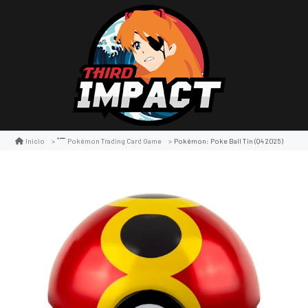
Pokémon: Poke Ball Tin (q4 2025)
Inicio
Pokémon Trading Card Game