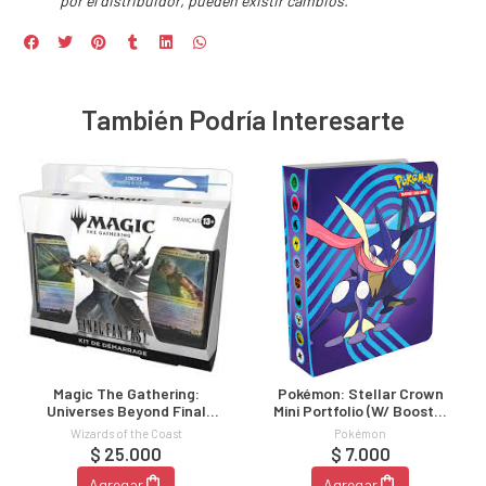
por el distribuidor, pueden existir cambios.
También Podría Interesarte
Magic The Gathering:
Pokémon: Stellar Crown
Universes Beyond Final
Mini Portfolio (w/ Booster
Fantasy Starter Kit
Q3 24)
Wizards of the Coast
Pokémon
$ 25.000
$ 7.000
Agregar
Agregar