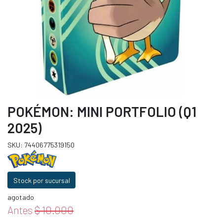
POKÉMON: MINI PORTFOLIO (Q1
2025)
SKU: 74406775319150
Stock por sucursal
agotado
Antes
$ 10.000