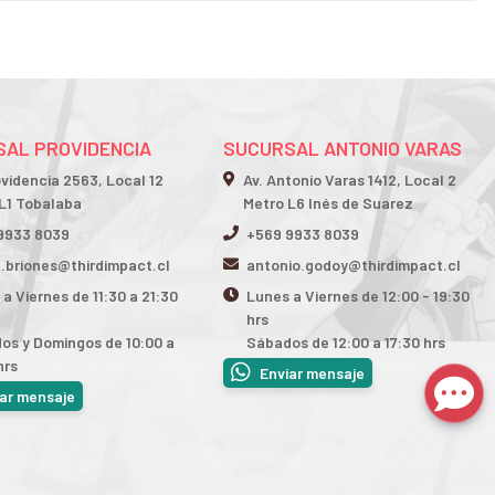
AL PROVIDENCIA
SUCURSAL ANTONIO VARAS
ovidencia 2563, Local 12
Av. Antonio Varas 1412, Local 2
L1 Tobalaba
Metro L6 Inés de Suarez
9933 8039
+569 9933 8039
n.briones@thirdimpact.cl
antonio.godoy@thirdimpact.cl
a Viernes de 11:30 a 21:30
Lunes a Viernes de 12:00 - 19:30
hrs
os y Domingos de 10:00 a
Sábados de 12:00 a 17:30 hrs
hrs
Enviar mensaje
iar mensaje