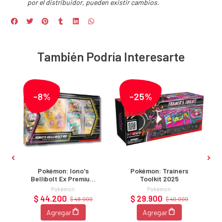
por el distribuidor, pueden existir cambios.
También Podría Interesarte
-8%
-25%
y
Pokémon: Iono's
Pokémon: Trainers
Bellibolt Ex Premium
Toolkit 2025
Collection
Pokémon
Pokémon
$ 44.200
$ 29.900
$ 48.000
$ 40.000
Agregar
Agregar