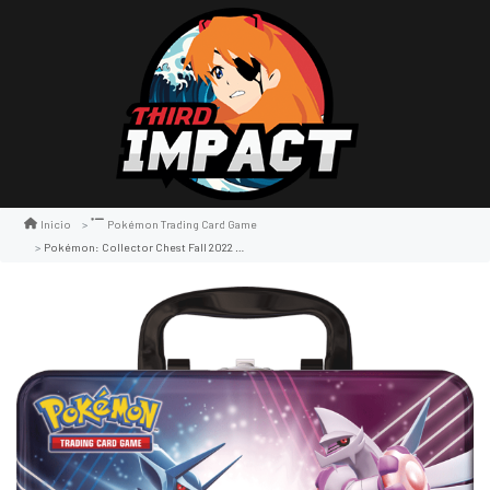
Inicio
Pokémon Trading Card Game
Pokémon: Collector Chest Fall 2022 - Palkia & Dialga