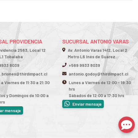
AL PROVIDENCIA
SUCURSAL ANTONIO VARAS
ovidencia 2563, Local 12
Av. Antonio Varas 1412, Local 2
L1 Tobalaba
Metro L6 Inés de Suarez
9933 8039
+569 9933 8039
n.briones@thirdimpact.cl
antonio.godoy@thirdimpact.cl
a Viernes de 11:30 a 21:30
Lunes a Viernes de 12:00 - 19:30
hrs
os y Domingos de 10:00 a
Sábados de 12:00 a 17:30 hrs
hrs
Enviar mensaje
iar mensaje