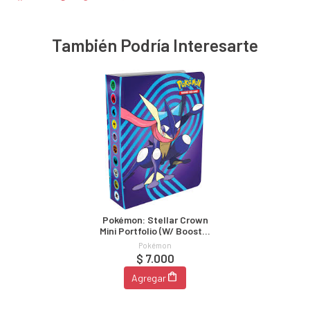
También Podría Interesarte
Pokémon: Stellar Crown
Mini Portfolio (w/ Booster
Q3 24)
Pokémon
$ 7.000
Agregar