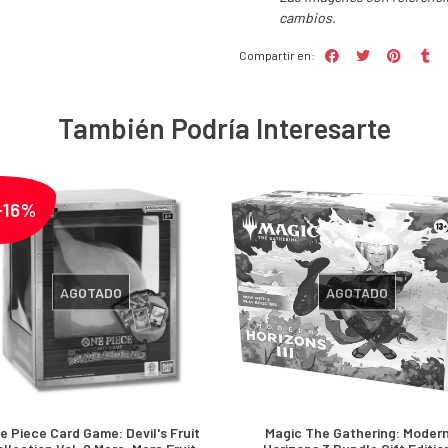
cambios.
Compartir en:
También Podría Interesarte
-16%
AGOTADO
AGOTADO
e Piece Card Game: Devil's Fruit
Magic The Gathering: Moder