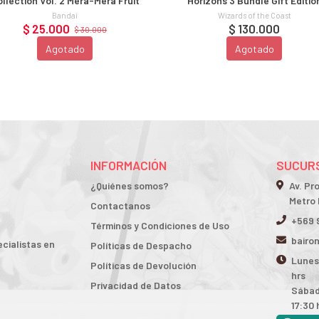
llection Vol. 2 Mera-Mera Fruit
Horizons 3 Bundle Gift Editio
Bandai
Wizards of the Coast
$ 25.000
$ 130.000
$ 30.000
Agotado
Agotado
INFORMACIÓN
SUCURS
¿Quiénes somos?
Av. Pr
Metro 
Contactanos
+569 
Términos y Condiciones de Uso
bairo
cialistas en
Políticas de Despacho
Lunes 
Políticas de Devolución
hrs
Privacidad de Datos
Sábad
17:30 