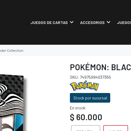
JUEGOS DE CARTAS
ACCESORIOS
JUEGOS
nder Collection
POKÉMON: BLAC
SKU: 74975994037365
Stock por sucursal
En stock
$ 60.000