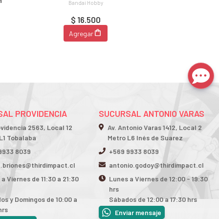
n
Bandai Hobby
$ 16.500
Agregar
AL PROVIDENCIA
SUCURSAL ANTONIO VARAS
ovidencia 2563, Local 12
Av. Antonio Varas 1412, Local 2
L1 Tobalaba
Metro L6 Inés de Suarez
9933 8039
+569 9933 8039
n.briones@thirdimpact.cl
antonio.godoy@thirdimpact.cl
a Viernes de 11:30 a 21:30
Lunes a Viernes de 12:00 - 19:30
hrs
os y Domingos de 10:00 a
Sábados de 12:00 a 17:30 hrs
hrs
Enviar mensaje