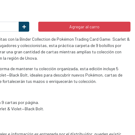
Agregar al carro
ritas con la Binder Collection de Pokémon Trading Card Game: Scarlet &
ugadores y coleccionistas, esta práctica carpeta de 9 bolsillos por
rar una gran cantidad de cartas mientras amplías tu colección con
n la región de Unova.
orma de mantener tu colección organizada, esta edición incluye 5
iolet—Black Bolt, ideales para descubrir nuevos Pokémon, cartas de
e fortalecerán tus mazos o enriquecerán tu colección.
 9 cartas por página.
rlet & Violet—Black Bolt.
les e información es entregada por el distribuidor, pueden existir