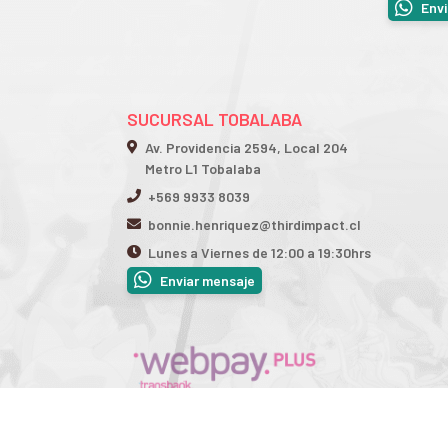
Env
SUCURSAL TOBALABA
Av. Providencia 2594, Local 204
Metro L1 Tobalaba
+569 9933 8039
bonnie.henriquez@thirdimpact.cl
Lunes a Viernes de 12:00 a 19:30hrs
Enviar mensaje
Third Impact © 2026
¿Te gusta mi tienda? Yo vendo con
Bsale