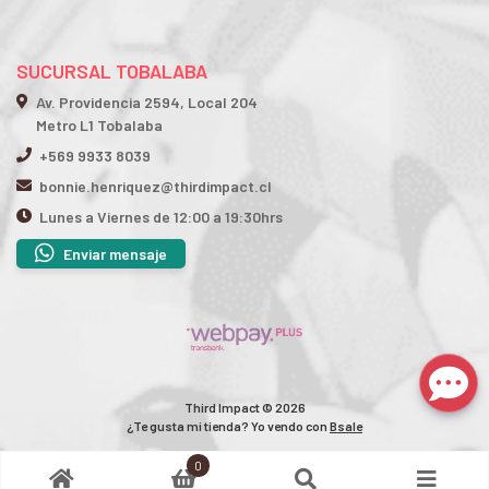
SUCURSAL TOBALABA
Av. Providencia 2594, Local 204
Metro L1 Tobalaba
+569 9933 8039
bonnie.henriquez@thirdimpact.cl
Lunes a Viernes de 12:00 a 19:30hrs
Enviar mensaje
Third Impact © 2026
¿Te gusta mi tienda? Yo vendo con
Bsale
0