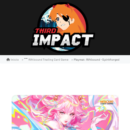
Playmat: Riftbound - Spiritforged
Inicio
Riftbound Trading Card Game