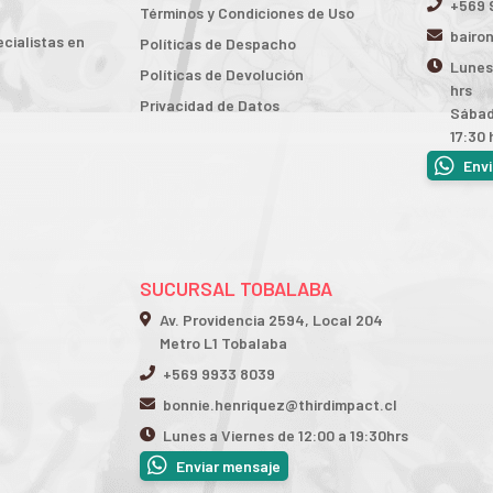
+569 
Términos y Condiciones de Uso
bairo
cialistas en
Políticas de Despacho
Lunes 
Políticas de Devolución
hrs
Privacidad de Datos
Sábad
17:30 
Env
SUCURSAL TOBALABA
Av. Providencia 2594, Local 204
Metro L1 Tobalaba
+569 9933 8039
bonnie.henriquez@thirdimpact.cl
Lunes a Viernes de 12:00 a 19:30hrs
Enviar mensaje