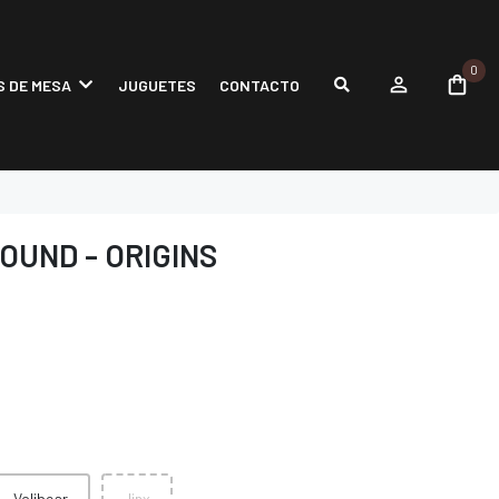
0
 DE MESA
JUGUETES
CONTACTO
OUND - ORIGINS
Volibear
Jinx