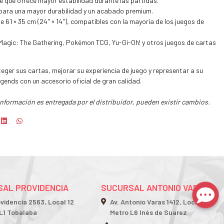
 que ofrece mayor estabilidad durante las partidas.
para una mayor durabilidad y un acabado premium.
61 × 35 cm (24" × 14"), compatibles con la mayoría de los juegos de
Magic: The Gathering, Pokémon TCG, Yu-Gi-Oh! y otros juegos de cartas
eger sus cartas, mejorar su experiencia de juego y representar a su
ends con un accesorio oficial de gran calidad.
información es entregada por el distribuidor, pueden existir cambios.
AL PROVIDENCIA
SUCURSAL ANTONIO VARAS
ovidencia 2563, Local 12
Av. Antonio Varas 1412, Local 2
L1 Tobalaba
Metro L6 Inés de Suarez