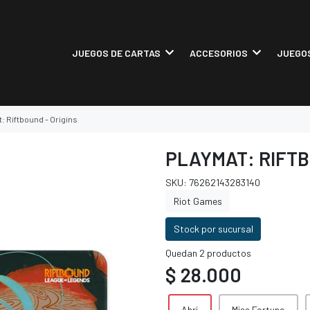
JUEGOS DE CARTAS
ACCESORIOS
JUEGOS
: Riftbound - Origins
PLAYMAT: RIFTB
SKU: 76262143283140
Riot Games
Stock por sucursal
Quedan 2 productos
$ 28.000
Ahri
Miss Fortune