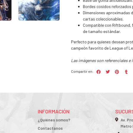
Base de goma antideslizante
Bordes cosidos reforzados 
Dimensiones aproximadas de 
cartas coleccionables.
Compatible con Riftbound, 
de tamaño estándar.
Perfecto para quienes desean prot
campeón favorito de League of Leg
Las imágenes son referenciales e 
Compartir en:
INFORMACIÓN
SUCURS
¿Quiénes somos?
Av. Pr
Metro 
Contactanos