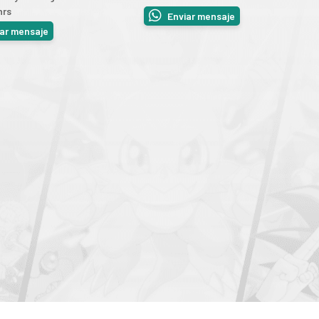
hrs
Enviar mensaje
iar mensaje