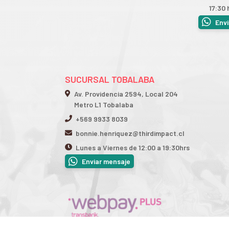
17:30 
Env
SUCURSAL TOBALABA
Av. Providencia 2594, Local 204
Metro L1 Tobalaba
+569 9933 8039
bonnie.henriquez@thirdimpact.cl
Lunes a Viernes de 12:00 a 19:30hrs
Enviar mensaje