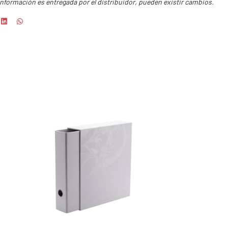
información es entregada por el distribuidor, pueden existir cambios.