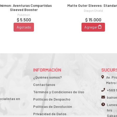
kémon: Aventuras Compartidas
Matte Outer Sleeves: Standa
Sleeved Booster
Dragon Shield
Pokémon
$ 5.500
$ 15.000
Agotado
Agregar
INFORMACIÓN
SUCURS
¿Quiénes somos?
Av. Pr
Metro 
Contactanos
+569 
Términos y Condiciones de Uso
bairo
cialistas en
Políticas de Despacho
Lunes 
Políticas de Devolución
hrs
Privacidad de Datos
Sábad