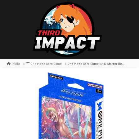
One Piece Card Game: St17 Starter Deck Don Quixote Doflamigo
Inicio
One Piece Card Game