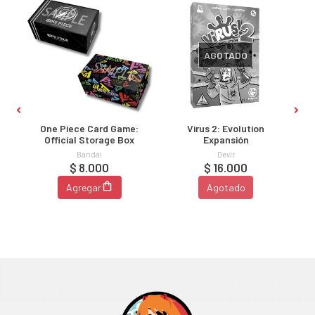
AGOTADO
:
One Piece Card Game:
Virus 2: Evolution
A
Official Storage Box
Expansión
Bandai
Devir
$ 8.000
$ 16.000
Agregar
Agotado