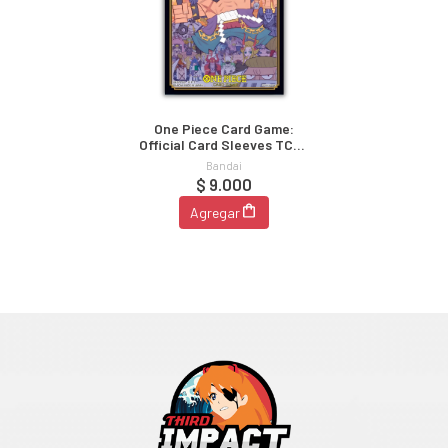
One Piece Card Game:
Official Card Sleeves TCG+
Store Edition Vol.1
Bandai
$ 9.000
Agregar