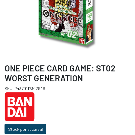
ONE PIECE CARD GAME: ST02
WORST GENERATION
SKU: 74370117342946
Stock por sucursal