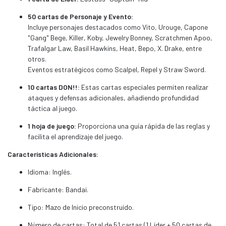
50 cartas de Personaje y Evento:
Incluye personajes destacados como Vito, Urouge, Capone
"Gang" Bege, Killer, Koby, Jewelry Bonney, Scratchmen Apoo,
Trafalgar Law, Basil Hawkins, Heat, Bepo, X. Drake, entre
otros.
Eventos estratégicos como Scalpel, Repel y Straw Sword.
10 cartas DON!!:
Estas cartas especiales permiten realizar
ataques y defensas adicionales, añadiendo profundidad
táctica al juego.
1 hoja de juego:
Proporciona una guía rápida de las reglas y
facilita el aprendizaje del juego.
Características Adicionales:
Idioma: Inglés.
Fabricante: Bandai.
Tipo: Mazo de Inicio preconstruido.
Número de cartas: Total de 51 cartas (1 Líder + 50 cartas de