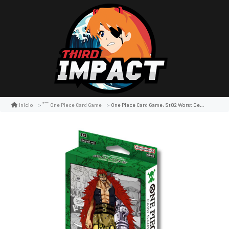
One Piece Card Game: St02 Worst Generation
Inicio
One Piece Card Game