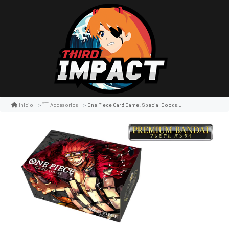
One Piece Card Game: Special Goods Set Eustass 'captain' Kid
Inicio
Accesorios