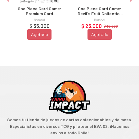
One Piece Card Game:
One Piece Card Game:
Premium Card
Devil's Fruit Collection
Collection Bandai Card
Vol. 2 Mera-Mera Fruit
Bandai
Bandai
FES 23/24 Edition
$ 35.000
$ 25.000
$ 30.000
Agotado
Agotado
Somos tu tienda de juegos de cartas coleccionables y de mesa.
Especialistas en diversos TCG y pilotear el EVA 02. ¡Hacemos
envíos a todo Chile!