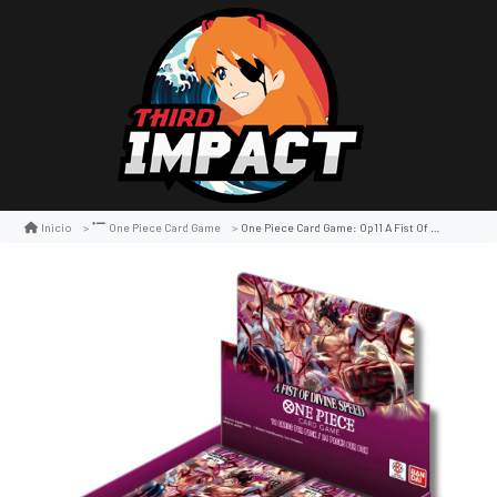
One Piece Card Game: Op11 A Fist Of Divine Speed Booster Display
Inicio
One Piece Card Game