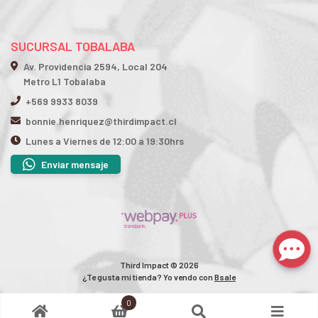
SUCURSAL TOBALABA
Av. Providencia 2594, Local 204
Metro L1 Tobalaba
+569 9933 8039
bonnie.henriquez@thirdimpact.cl
Lunes a Viernes de 12:00 a 19:30hrs
Enviar mensaje
Third Impact © 2026
¿Te gusta mi tienda? Yo vendo con
Bsale
0