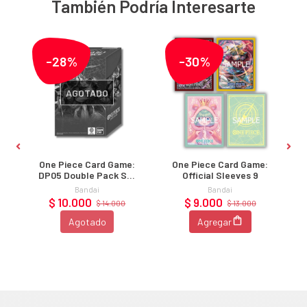
También Podría Interesarte
-28%
-30%
AGOTADO
:
One Piece Card Game:
One Piece Card Game:
-
DP05 Double Pack Set
Official Sleeves 9
Vol. 5
Bandai
Bandai
$ 10.000
$ 9.000
$ 14.000
$ 13.000
Agotado
Agregar