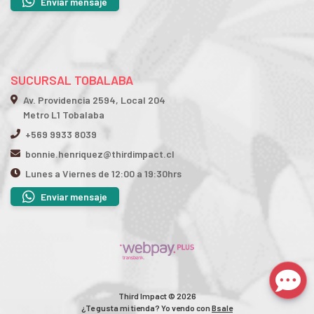
Enviar mensaje
SUCURSAL TOBALABA
Av. Providencia 2594, Local 204
Metro L1 Tobalaba
+569 9933 8039
bonnie.henriquez@thirdimpact.cl
Lunes a Viernes de 12:00 a 19:30hrs
Enviar mensaje
Third Impact © 2026
¿Te gusta mi tienda? Yo vendo con
Bsale