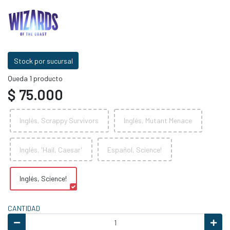
Stock por sucursal
Queda 1 producto
$ 75.000
Inglés, Scrappy Survivors
Inglés, Mutant Menace
Inglés, 'Hail, Caesar'
Español, Science!
Inglés, Science!
CANTIDAD