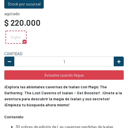
Stock por sucursal
agotado
$ 220.000
Ingles
CANTIDAD
Avísame cuando llegue
¡Explora las abismales cavernas de Ixalan con Magic The
Gathering: The Lost Caverns of Ixalan - Set Booster!. ¡Únete a la
aventura para descubrir la magia de Ixalan y sus secretos!
¡Empieza tu búsqueda ahora mismo!
Contenido:
30 sobres de edición de Las cavernas perdidas de Ixalan