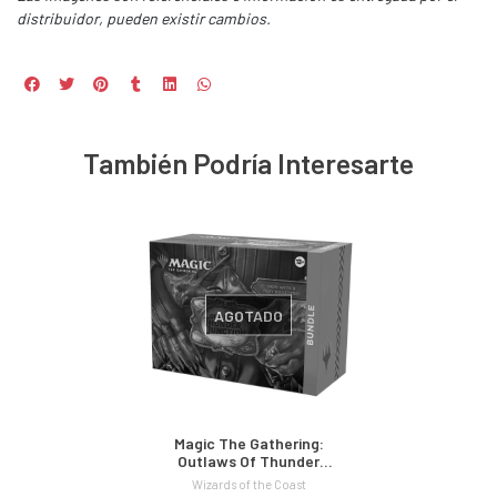
distribuidor, pueden existir cambios.
También Podría Interesarte
AGOTADO
Magic The Gathering:
Outlaws Of Thunder
Junction Bundle
Wizards of the Coast