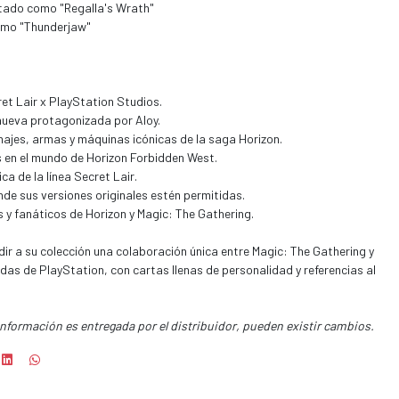
retado como "Regalla's Wrath"
omo "Thunderjaw"
ret Lair x PlayStation Studios.
nueva protagonizada por Aloy.
ajes, armas y máquinas icónicas de la saga Horizon.
s en el mundo de Horizon Forbidden West.
a de la línea Secret Lair.
de sus versiones originales estén permitidas.
 y fanáticos de Horizon y Magic: The Gathering.
ir a su colección una colaboración única entre Magic: The Gathering y
as de PlayStation, con cartas llenas de personalidad y referencias al
información es entregada por el distribuidor, pueden existir cambios.