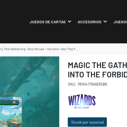
JUEGOS DE CARTAS
ACCESORIOS
JUEGOS
c The Gathering: Secret Lair - Horizon: Into The Forbidden West
MAGIC THE GATH
INTO THE FORB
SKU: 78104776683586
Stock por sucursal