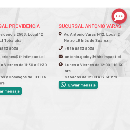
AL PROVIDENCIA
SUCURSAL ANTONIO VARAS
ovidencia 2563, Local 12
Av. Antonio Varas 1412, Local 2
L1 Tobalaba
Metro L6 Inés de Suarez
9933 8039
+569 9933 8039
n.briones@thirdimpact.cl
antonio.godoy@thirdimpact.cl
a Viernes de 11:30 a 21:30
Lunes a Viernes de 12:00 - 19:30
hrs
os y Domingos de 10:00 a
Sábados de 12:00 a 17:30 hrs
hrs
Enviar mensaje
iar mensaje